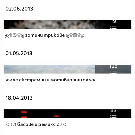
02.06.2013
19
ஜ۩۞۩ஜ готини трикове ஜ۩۞۩ஜ
01.05.2013
125
»»•«« екстремни и мотивиращи »»•««
18.04.2013
83
☺♪♫ басове и ремикс ♫♪☺