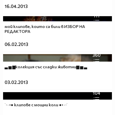
16.04.2013
111
мой клипове, които са били в ИЗБОР НА
РЕДАКТОРА
06.02.2013
360
▃ ▅ ▆колекция със сладки животни▆ ▅ ▃
03.02.2013
104
˙·٠•● клипове с мощни коли ●•٠·˙