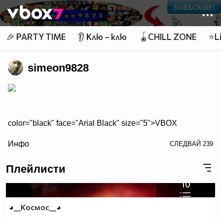
Member of
👾
🎉 PARTY TIME
👂 Клю – клю
🪀CHILL ZONE
⭐Li
simeon9828
color="black" face="Arial Black" size="5">VBOX
color="red" face="Arial Black" size="5">7
Инфо
СЛЕДВАЙ
239
Плейлисти
Топ 40 Смях
10
Top 40 поп - фолк |народна|
◕__Космос__◕