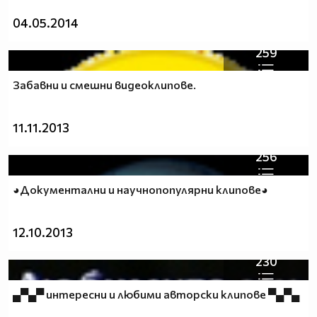
04.05.2014
H D - клипове на Vbox7
259
Популярни клипове днес ®
Забавни и смешни видеоклипове.
Брояч на хората гледали профила ми.
11.11.2013
256
◕Документални и научнопопулярни клипове◕
12.10.2013
230
▄▀▄▀ интересни и любими авторски клипове ▀▄▀▄