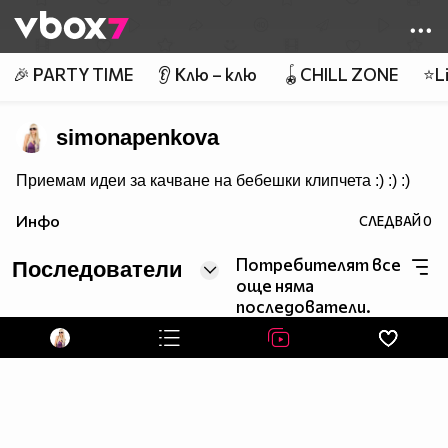
Member of
👾
🎉 PARTY TIME
👂 Клю – клю
🪀CHILL ZONE
⭐Li
simonapenkova
Приемам идеи за качване на бебешки клипчета :) :) :)
Инфо
СЛЕДВАЙ
0
Потребителят все
Последователи
още няма
последователи.