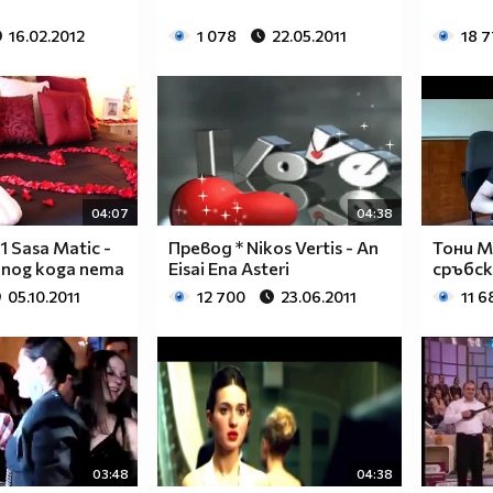
16.02.2012
1 078
22.05.2011
18 
04:07
04:38
 Sasa Matic -
Превод * Nikos Vertis - An
Тони 
onog koga nema
Eisai Ena Asteri
сръбс
05.10.2011
12 700
23.06.2011
11 6
03:48
04:38