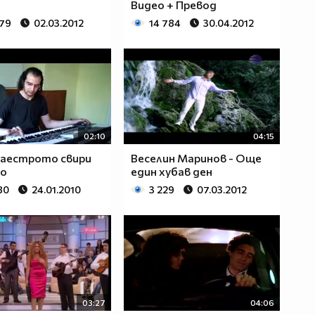
Видео + Превод
779
02.03.2012
14 784
30.04.2012
02:10
04:15
Маестрото свири
Веселин Маринов - Още
ко
един хубав ден
80
24.01.2010
3 229
07.03.2012
03:27
04:06