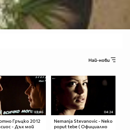
Най-нови
03:46
04:24
отно Гръцко 2012
Nemanja Stevanovic - Neko
асиос - Дъх мой
poput tebe ( Официално