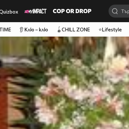
Quizbox
 TIME
👂 Клю – клю
🪀CHILL ZONE
⭐Lifestyle