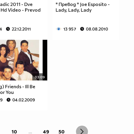
Radic 2011 - Dve
* Превод * Joe Esposito -
 Hd Video - Prevod
Lady, Lady, Lady
4
22.12.2011
13 957
08.08.2010
03:09
) Friends - Ill Be
or You
29
04.02.2009
10
...
49
50