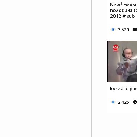
New ! Емил
половина (o
2012 # sub
3 520
кукла игра
2 425