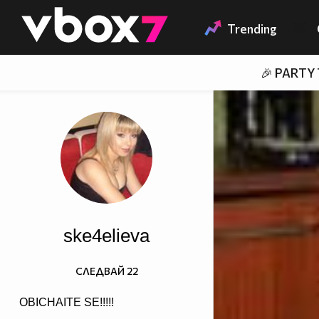
Member of
👾
Trending
🎉 PARTY
ske4elieva
СЛЕДВАЙ
22
OBICHAITE SE!!!!!