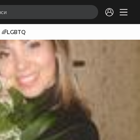
🌈LGBTQ