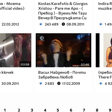
ия - Моята
Kostas Karafotis & Giorgos
Indira 
fficial video)
Xristou - Pare me Apo - (
muzike
Превод ) - Вземи Ме Тази
Вечер В Прегръдката Си
22.03.2012
243 489
08.09.2011
1 49
03:58
02:46
е кючек
Васил Найденов - Почти
(превод
Забравена Любов
There F
30.09.2011
2 683
17.02.2009
4 9
1
2
3
4
5
6
7
8
9