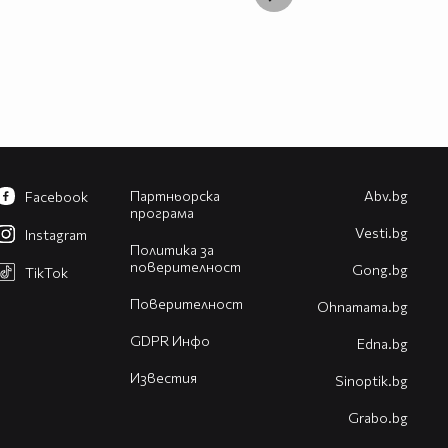
Партньорска
Abv.bg
Facebook
програма
Vesti.bg
Instagram
Политика за
поверителност
Gong.bg
TikTok
Поверителност
Оhnamama.bg
GDPR Инфо
Edna.bg
Известия
Sinoptik.bg
Grabo.bg