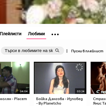
Плейлисти
Любими
|
Пусни в плейлист
04:04
03:24
молян - Placem
Бойка Дангова - Изповед
Страх
- By Planetcho
Янис Т