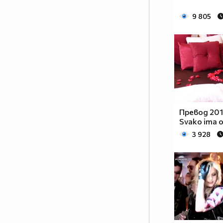
9 805
Превод 2011
Svako ima 
3 928