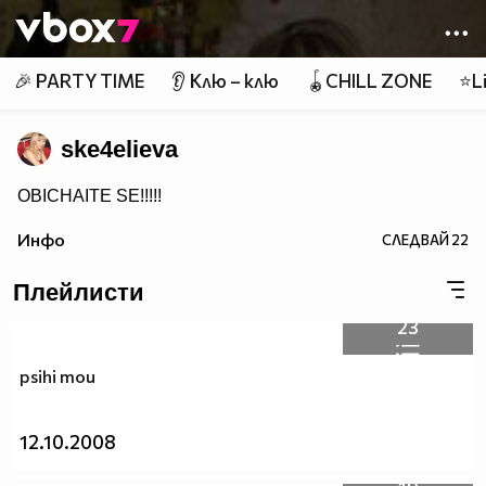
Member of
👾
🎉 PARTY TIME
👂 Клю – клю
🪀CHILL ZONE
⭐Li
ske4elieva
OBICHAITE SE!!!!!
Инфо
СЛЕДВАЙ
22
Плейлисти
23
psihi mou
12.10.2008