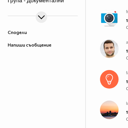
Група - Документални
__
Филми!
1
Сподели
Напиши съобщение
1
f
1
l
1