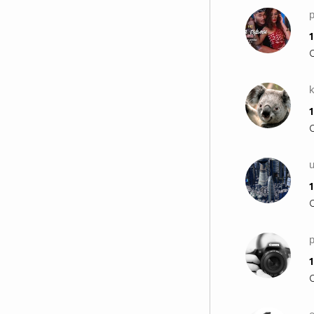
1
1
1
p
1