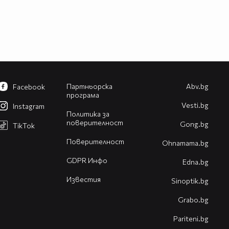
Партньорска
Abv.bg
Facebook
програма
Vesti.bg
Instagram
Политика за
поверителност
Gong.bg
TikTok
Поверителност
Оhnamama.bg
GDPR Инфо
Edna.bg
Известия
Sinoptik.bg
Grabo.bg
Pariteni.bg