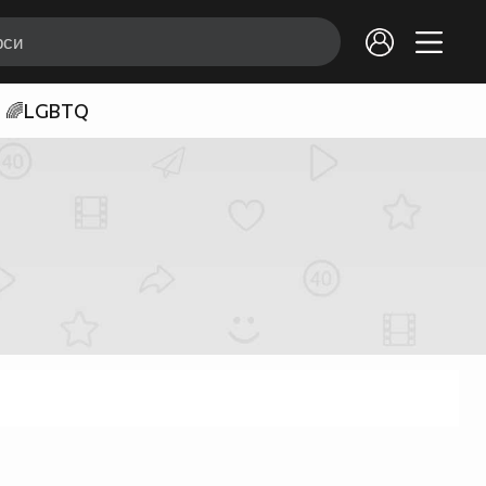
🌈LGBTQ