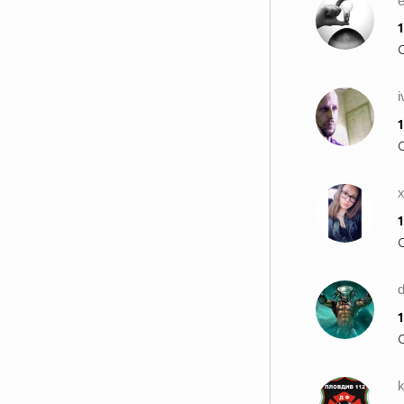
e
1
1
1
1