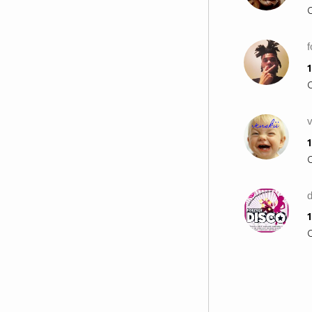
f
1
v
1
1