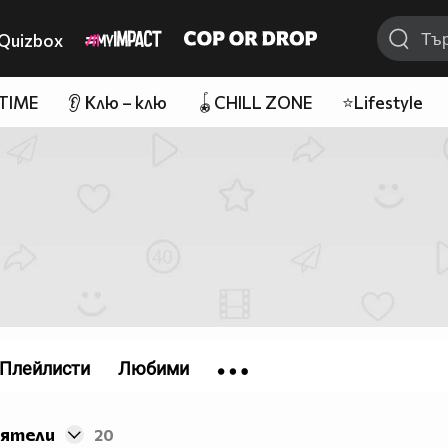
Quizbox
 TIME
👂 Клю – клю
🪀CHILL ZONE
⭐Lifestyle
Плейлисти
Любими
иятели
20