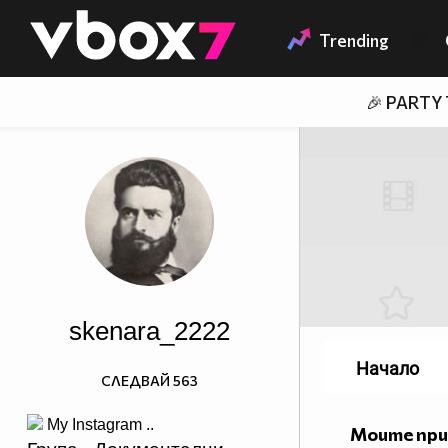
Member of
👾
Trending
🎉 PARTY
skenara_2222
Начало
СЛЕДВАЙ
563
My Instagram ..
Моите пр