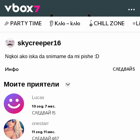
Member of
👾
🎉 PARTY TIME
👂 Клю – клю
🪀CHILL ZONE
⭐Li
skycreeper16
Nqkoi ako iska da snimame da mi pishe :D
Инфо
СЛЕДВАЙ
5
Моите приятели
Lucas
10 год. 7 мес.
СЛЕДВАЙ
15
onestarr
11 год. 11 мес.
СЛЕДВАЙ
487