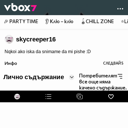
Member of
👾
🎉 PARTY TIME
👂 Клю – клю
🪀CHILL ZONE
⭐Li
skycreeper16
Nqkoi ako iska da snimame da mi pishe :D
Инфо
СЛЕДВАЙ
5
Потребителят
Лично съдържание
все още няма
качено съдържание.