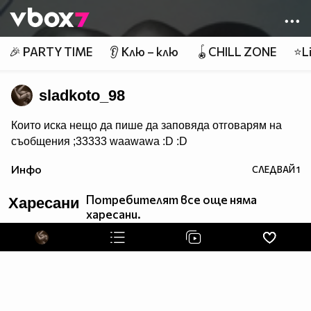
Member of
👾
🎉 PARTY TIME
👂 Клю – клю
🪀CHILL ZONE
⭐Li
sladkoto_98
Които иска нещо да пише да заповяда отговарям на
съобщения ;33333 waawawa :D :D
Инфо
СЛЕДВАЙ
1
Потребителят все още няма
Харесани
харесани.