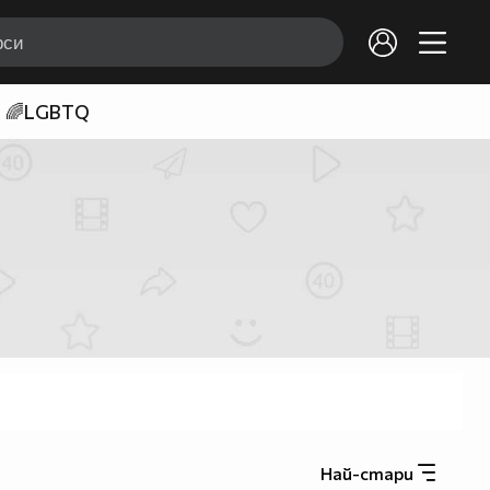
🌈LGBTQ
Най-стари