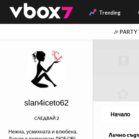
Member of
👾
Trending
🎉 PARTY
slan4iceto62
Начало
СЛЕДВАЙ
2
Нежна, усмихната и влюбена.
Лично съд
Давам и получавам ЛЮБОВ!