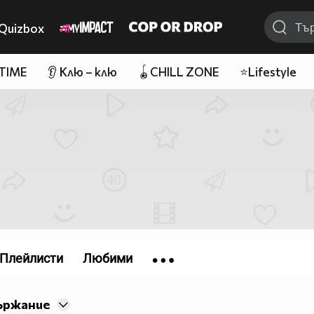
Quizbox
 TIME
👂 Клю – клю
🪀CHILL ZONE
⭐Lifestyle
Плейлисти
Любими
ържание