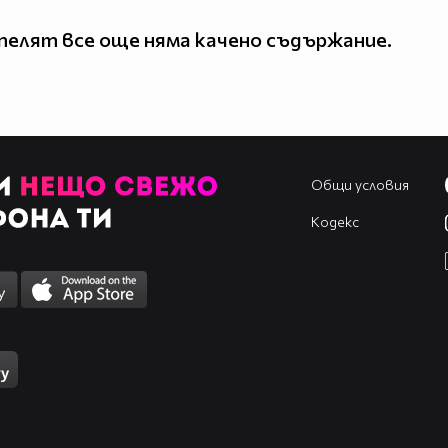
елят все още няма качено съдържание.
Общи условия
Кодекс