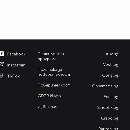
Партньорска
Abv.bg
Facebook
програма
Vesti.bg
Instagram
Политика за
поверителност
Gong.bg
TikTok
Поверителност
Оhnamama.bg
GDPR Инфо
Edna.bg
Известия
Sinoptik.bg
Grabo.bg
Pariteni.bg