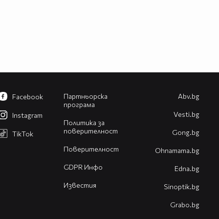
Партньорска
Abv.bg
Facebook
програма
Vesti.bg
Instagram
Политика за
поверителност
Gong.bg
TikTok
Поверителност
Оhnamama.bg
GDPR Инфо
Edna.bg
Известия
Sinoptik.bg
Grabo.bg