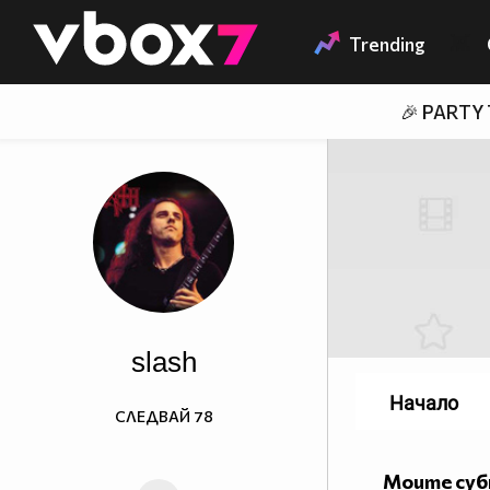
Member of
👾
Trending
🎉 PARTY
slash
Начало
СЛЕДВАЙ
78
Моите су