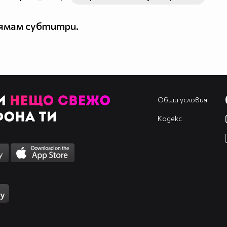
нямам субтитри.
Общи условия
Кодекс