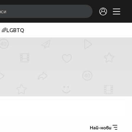
🌈LGBTQ
Най-нови