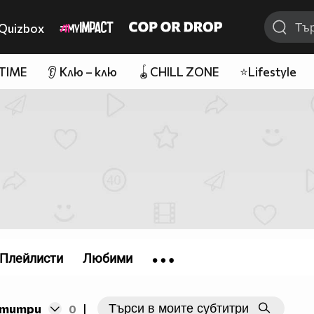
Quizbox
 TIME
👂 Клю – клю
🪀CHILL ZONE
⭐Lifestyle
Плейлисти
Любими
бтитри
0
|