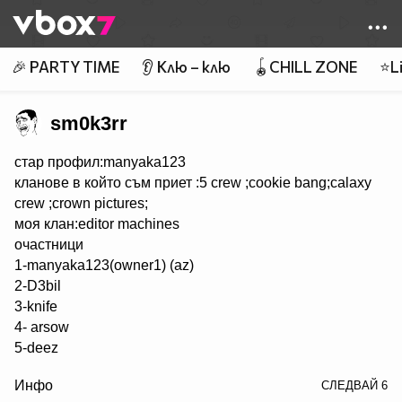
Member of
👾
🎉 PARTY TIME
👂 Клю – клю
🪀CHILL ZONE
⭐Li
sm0k3rr
стар профил:manyaka123
кланове в който съм приет :5 crew ;cookie bang;calaxy
crew ;crown pictures;
моя клан:editor machines
очастници
1-manyaka123(owner1) (az)
2-D3bil
3-knife
4- arsow
5-deez
/> 6-mirro123
Инфо
СЛЕДВАЙ
6
7-psibot