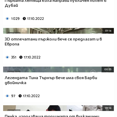
Първата летяща кола направи публичен полет в
Дубай
1 029
17.10.2022
01:14
3D отпечатани пържоли вече се предлагат и в
Европа
351
17.10.2022
00:55
Легендата Тина Търнър вече има своя Барби
двойничка
97
17.10.2022
01:18
Печка, използваща топлината от вулканични