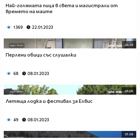
Най-голямата пица в света и магистрали от
времето на маите
1 369
22.01.2023
01:03
Перлени обици със слушалки
68
08.01.2023
01:06
Летяща лодка и фестивал за Елвис
49
08.01.2023
01:08