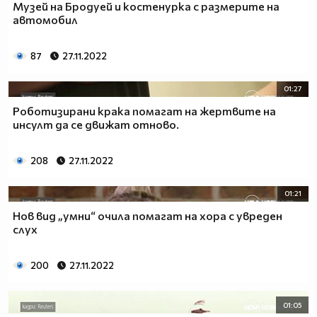
Музей на Бродуей и костенурка с размерите на
автомобил
87
27.11.2022
01:27
Роботизирани крака помагат на жертвите на
инсулт да се движат отново.
208
27.11.2022
01:21
Нов вид „умни“ очила помагат на хора с увреден
слух
200
27.11.2022
01:05