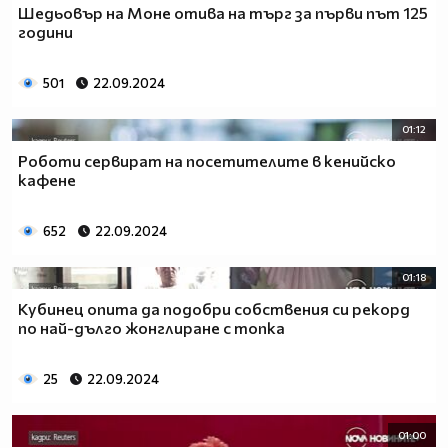
Шедьовър на Моне отива на търг за първи път 125
години
501
22.09.2024
01:12
Роботи сервират на посетителите в кенийско
кафене
652
22.09.2024
01:18
Кубинец опита да подобри собствения си рекорд
по най-дълго жонглиране с топка
25
22.09.2024
01:00