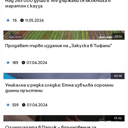
Над 265 000 души в 169 държави се включиха в
маратон с кауза
76
11.05.2024
01:14
Продават първо издание на „Закуска в Тифани”
189
07.04.2024
00:58
Уникална и рядка гледка: Етна избълва огромни
димни пръстени
559
07.04.2024
01:02
Олимпиадата в Париж – вдъхновение за