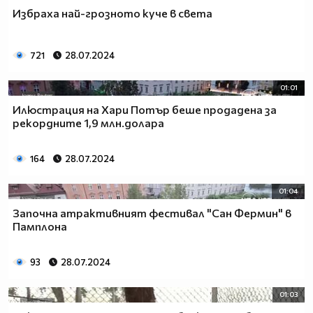
Избраха най-грозното куче в света
721
28.07.2024
01:01
Илюстрация на Хари Потър беше продадена за
рекордните 1,9 млн.долара
164
28.07.2024
01:04
Започна атрактивният фестивал "Сан Фермин" в
Памплона
93
28.07.2024
01:03