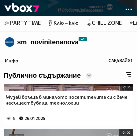
Member of
👾
🎉 PARTY TIME
👂 Клю – клю
🪀CHILL ZONE
⭐Li
sm_novinitenanova
Инфо
СЛЕДВАЙ
81
Публично съдържание
01:15
Музей връща в миналото посетителите си с вече
несъществуващи технологии
8
26.01.2025
01:05