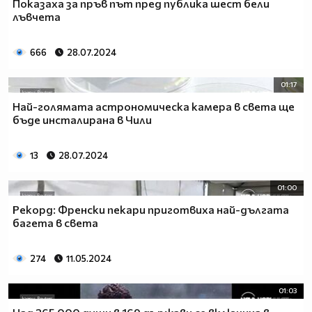
Показаха за пръв път пред публика шест бели
лъвчета
666
28.07.2024
01:17
Най-голямата астрономическа камера в света ще
бъде инсталирана в Чили
13
28.07.2024
01:00
Рекорд: Френски пекари приготвиха най-дългата
багета в света
274
11.05.2024
01:03