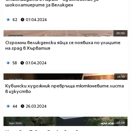
шоколатиерите за Великден
62
07.04.2024
01:00
Огромни великденски яйца се появиха по улиците
на град в Хърватия
58
07.04.2024
01:10
Кубински художник превръща тютюневите листа
в изкуство
44
26.03.2024
01:09