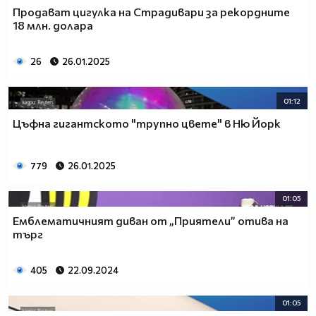
Продават цигулка на Страдивари за рекордните
18 млн. долара
26
26.01.2025
01:12
Цъфна гигантското "трупно цвете" в Ню Йорк
779
26.01.2025
01:05
Емблематичният диван от „Приятели” отива на
търг
405
22.09.2024
01:05