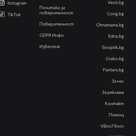
Vesti.bg
Instagram
Политика за
поверителност
Gong.bg
TikTok
Поверителност
Оhnamama.bg
GDPR Инфо
Edna.bg
Известия
Sinoptik.bg
Grabo.bg
Pariteni.bg
За нас
За реклама
Контакт
Помощ
VBox7 блог