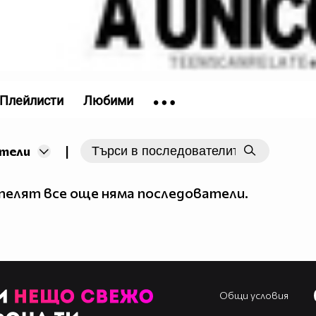
Плейлисти
Любими
|
тели
елят все още няма последователи.
Общи условия