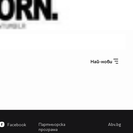
Най-нови
Партньорска
Abv.bg
Facebook
програма