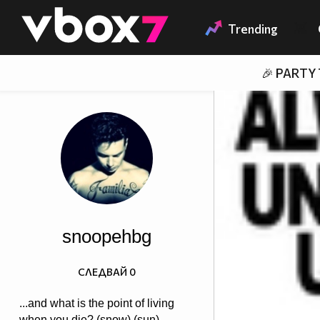
Member of
👾
Trending
🎉 PARTY
snoopehbg
СЛЕДВАЙ
0
...and what is the point of living
when you die? (snow) (sun)