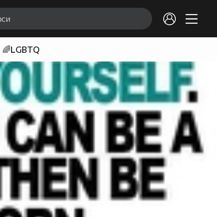
🌈LGBTQ