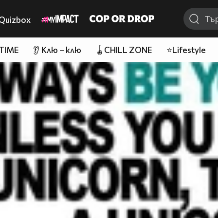
Quizbox
 TIME
👂 Клю – клю
🪀CHILL ZONE
⭐Lifestyle