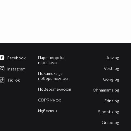
Партньорска
Abv.bg
Facebook
програма
Vesti.bg
Instagram
Политика за
поверителност
Gong.bg
TikTok
Поверителност
Оhnamama.bg
GDPR Инфо
Edna.bg
Известия
Sinoptik.bg
Grabo.bg