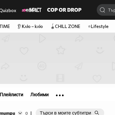
Quizbox
 TIME
👂 Клю – клю
🪀CHILL ZONE
⭐Lifestyle
Плейлисти
Любими
бтитри
0
|