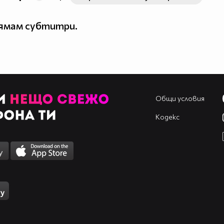
нямам субтитри.
Общи условия
Кодекс