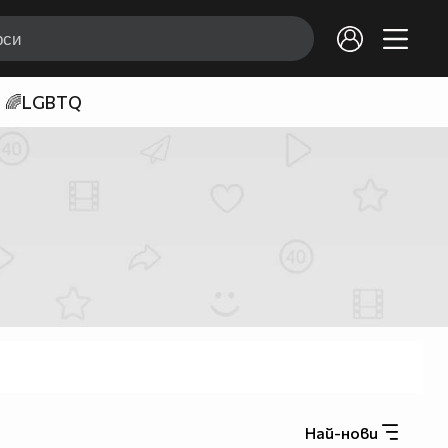
🌈LGBTQ
Най-нови