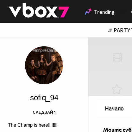
Member of
👾
Trending
🎉 PARTY
sofiq_94
Начало
СЛЕДВАЙ
1
The Champ is here!!!!!!!!
Моите су