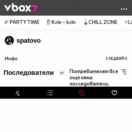
Member of
👾
🎉 PARTY TIME
👂 Клю – клю
🪀CHILL ZONE
⭐Li
spatovo
Инфо
СЛЕДВАЙ
0
Потребителят все
Последователи
още няма
последователи.