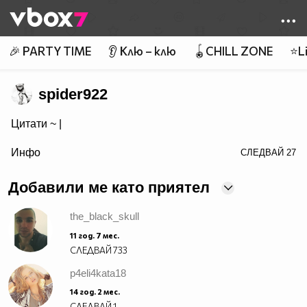
Member of
👾
🎉 PARTY TIME
👂 Клю – клю
🪀CHILL ZONE
⭐Li
spider922
Цитати ~
|
визитка!">Популяризирайте Вашата страница също
Инфо
СЛЕДВАЙ
27
Добавили ме като приятел
the_black_skull
11 год. 7 мес.
СЛЕДВАЙ
733
p4eli4kata18
14 год. 2 мес.
СЛЕДВАЙ
1