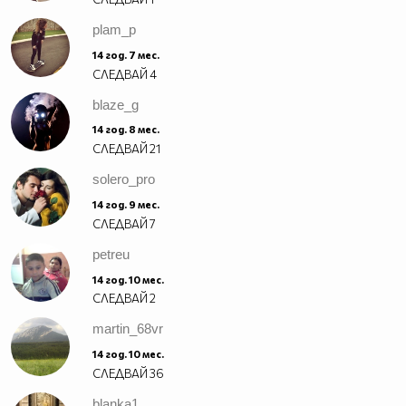
plam_p
14 год. 7 мес.
СЛЕДВАЙ
4
blaze_g
14 год. 8 мес.
СЛЕДВАЙ
21
solero_pro
14 год. 9 мес.
СЛЕДВАЙ
7
petreu
Ореше
Популяризирайте Вашата
14 год. 10 мес.
страница също
СЛЕДВАЙ
2
Сали Летиф Сали
|
Създайте Визитката си
martin_68vr
14 год. 10 мес.
СЛЕДВАЙ
36
blanka1