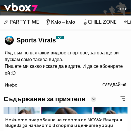
Member of
👾
🎉 PARTY TIME
👂 Клю – клю
🪀CHILL ZONE
⭐Li
Sports Virals
Луд съм по всякакви видове спортове, затова ще ви
пускам само такива видеа.
Пишете ми какво искате да видите. И да се абонирате
ей :D
Инфо
СЛЕДВАЙ
116
Съдържание за приятели
Нежното очарование на спорта по NOVA: Валерия
Видева за началото в спорта и ценните уроци