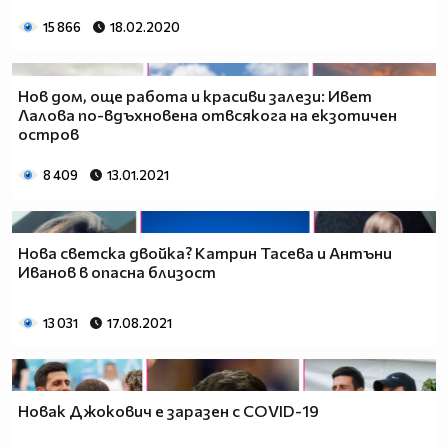
15 866
18.02.2020
Нов дом, още работа и красиви залези: Ивет
Лалова по-вдъхновена отвсякога на екзотичен
остров
8 409
13.01.2021
Нова светска двойка? Катрин Тасева и Антъни
Иванов в опасна близост
13 031
17.08.2021
Новак Джокович е заразен с COVID-19