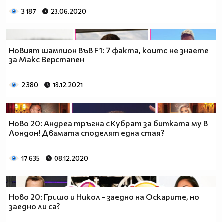
3 187
23.06.2020
Новият шампион във F1: 7 факта, които не знаете
за Макс Верстапен
2 380
18.12.2021
Ново 20: Андреа тръгна с Кубрат за битката му в
Лондон! Двамата споделят една стая?
17 635
08.12.2020
Ново 20: Гришо и Никол - заедно на Оскарите, но
заедно ли са?