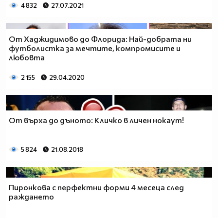
4 832
27.07.2021
От Хаджидимово до Флорида: Най-добрата ни
футболистка за мечтите, компромисите и
любовта
2 155
29.04.2020
От върха до дъното: Кличко в личен нокаут!
5 824
21.08.2018
Пиронкова с перфектни форми 4 месеца след
раждането