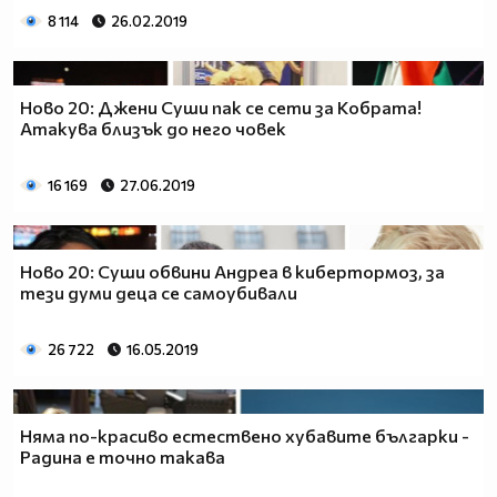
8 114
26.02.2019
Ново 20: Джени Суши пак се сети за Кобрата!
Атакува близък до него човек
16 169
27.06.2019
Ново 20: Суши обвини Андреа в кибертормоз, за
тези думи деца се самоубивали
26 722
16.05.2019
Няма по-красиво естествено хубавите българки -
Радина е точно такава