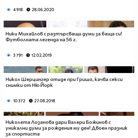
4 918
28.06.2020
Ники Михайлов с разтърсващи думи за баща си!
Футболната легенда на 56 г.
3 791
12.02.2019
Никол Шерцингер отиде при Гришо, качва секси
снимки от Ню Йорк
10 372
27.08.2018
Николета Лозанова дари Валери Божинов с
уникални думи за рождения му ден! Двоен празник
за спортиста