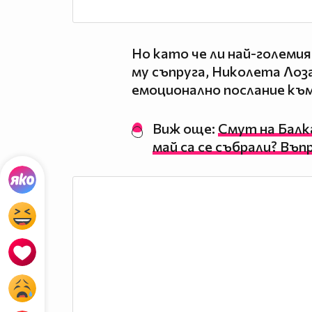
Но като че ли най-голем
му съпруга, Николета Лоз
емоционално послание към
Виж още:
Смут на Балк
май са се събрали? Въп