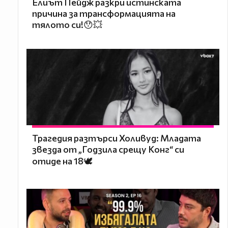
Елиът Пейдж разкри истинската
причина за трансформацията на
тялото си!😯💥
Трагедия разтърси Холивуд: Младата
звезда от „Годзила срещу Конг“ си
отиде на 18🕊️