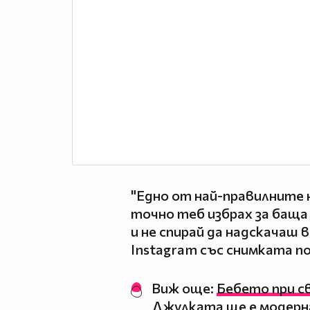
"Едно от най-правилните н
точно теб избрах за баща
и не спирай да надскачаш 
Instagram със снимката п
Виж още:
Бебето при св
Джулката ще е модерн