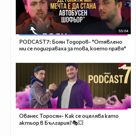
55:04
PODCAST7: ‪Боян Тодоров- "Отявлено
ми се подиграваха за това, което правя"
Ованес Торосян- Как се оцелява като
актьор в България?🎭💥