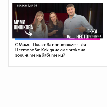
01:05:34
С Мими Шишкова попитахме г-жа
Несторова: Как да не сме broke на
годините на бабите ни?