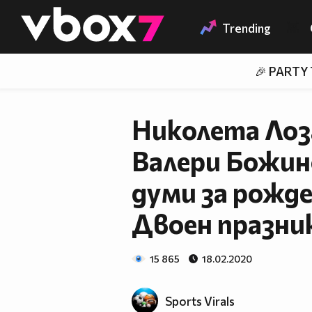
Member of
👾
Trending
🎉 PARTY
Николета Лоз
Валери Божин
думи за рожде
Двоен празни
15 865
18.02.2020
Sports Virals