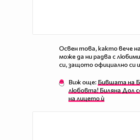
Освен това, както вече н
може да ни радва с любим
си, защото официално си и
Виж още:
Бившата на 
любовта! Биляна Дол с
на лицето ѝ