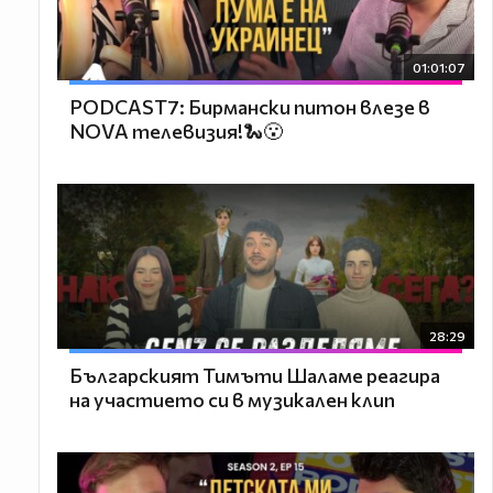
01:01:07
PODCAST7: Бирмански питон влезе в
NOVA телевизия!🐍😮
28:29
Българският Тимъти Шаламе реагира
на участието си в музикален клип