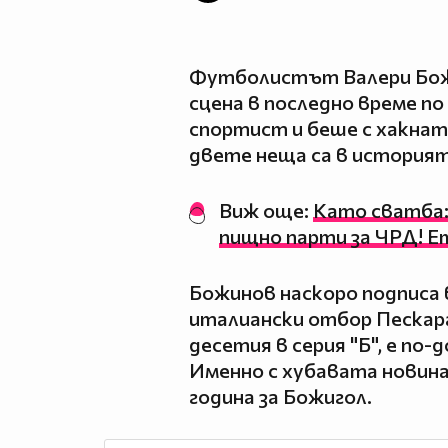
Футболистът Валери Божи
сцена в последно време по
спортист и беше с хакнат 
двете неща са в историят
Виж още:
Като сватба:
пищно парти за ЧРД! Ет
Божинов наскоро подписа
италиански отбор Пескара 
десетия в серия "Б", е по-
Именно с хубавата новина
година за Божигол.