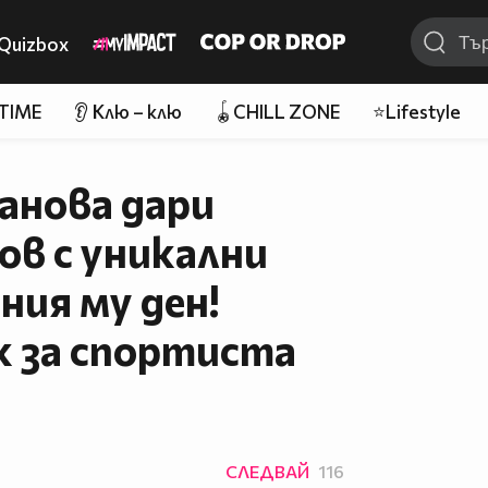
Quizbox
 TIME
👂 Клю – клю
🪀CHILL ZONE
⭐Lifestyle
анова дари
ов с уникални
ния му ден!
к за спортиста
СЛЕДВАЙ
116