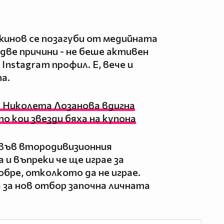
нов се позагуби от медийната
 две причини - не беше активен
Instagram профил. Е, вече и
а.
 Николета Лозанова вдигна
о кои звезди бяха на купона
 във втородивизионния
и въпреки че ще играе за
добре, отколкото да не играе.
 за нов отбор започна личната