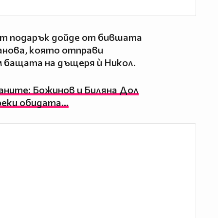
ият подарък дойде от бившата
анова, която отправи
 бащата на дъщеря ѝ Никол.
аните: Божинов и Биляна Дол
реки обидата...