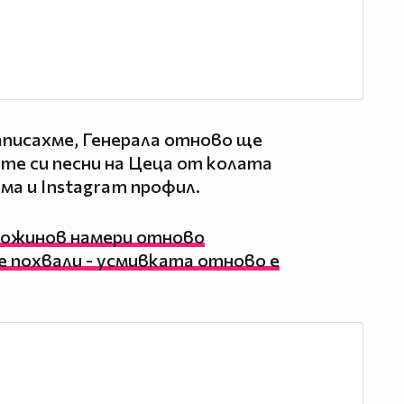
аписахме, Генерала отново ще
ите си песни на Цеца от колата
ма и Instagram профил.
Божинов намери отново
е похвали - усмивката отново е