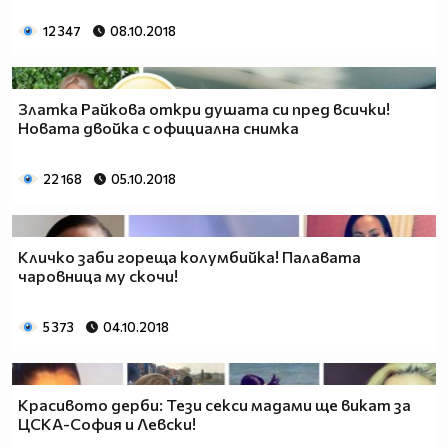
12 347
08.10.2018
Златка Райкова откри душата си пред всички!
Новата двойка с официална снимка
22 168
05.10.2018
Кличко заби гореща колумбийка! Палавата
чаровница му скочи!
5 373
04.10.2018
Красивото дерби: Тези секси мадами ще викат за
ЦСКА-София и Левски!