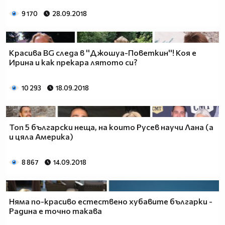
9 170
28.09.2018
Красива BG следа в ''Джошуа-Поветкин''! Коя е
Ирина и как прекара лятото си?
10 293
18.09.2018
Топ 5 български неща, на които Русев научи Лана (а
и цяла Америка)
8 867
14.09.2018
Няма по-красиво естествено хубавите българки -
Радина е точно такава