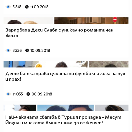
5 818
11.09.2018
Зарадваха Деси Слава с уникално романтичен
жест
3 336
10.09.2018
Дете батка прави цялата ни футболна лига на пух
и прах!
11 055
06.09.2018
Най-чаканата сватба в Турция пропадна - Месут
Йозил и миската Амине няма да се женят!