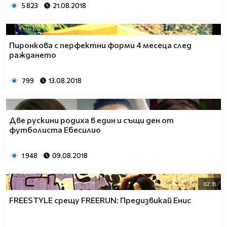
5 823
21.08.2018
Пиронкова с перфектни форми 4 месеца след
раждането
799
13.08.2018
Две рускини родиха в един и същи ден от
футболиста Ебесилио
1 948
09.08.2018
02:31
FREESTYLE срещу FREERUN: Предизвикай Енис