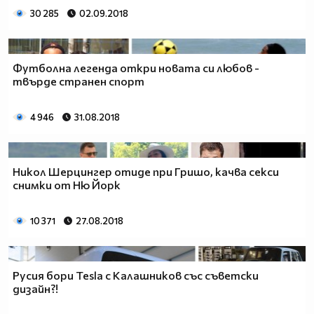
30 285
02.09.2018
Футболна легенда откри новата си любов -
твърде странен спорт
4 946
31.08.2018
Никол Шерцингер отиде при Гришо, качва секси
снимки от Ню Йорк
10 371
27.08.2018
Русия бори Tesla с Калашников със съветски
дизайн?!