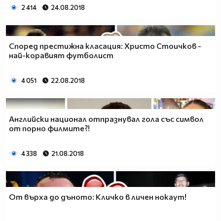
2 414
24.08.2018
Според престижна класация: Христо Стоичков -
най-коравият футболист
4 051
22.08.2018
Английски национал отпразнувал гола със символ
от порно филмите?!
4 338
21.08.2018
От върха до дъното: Кличко в личен нокаут!