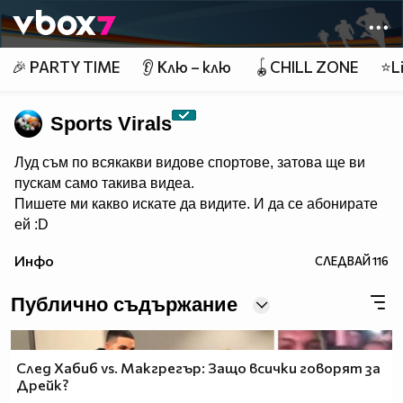
Member of
👾
🎉 PARTY TIME
👂 Клю – клю
🪀CHILL ZONE
⭐Li
Sports Virals
Луд съм по всякакви видове спортове, затова ще ви
пускам само такива видеа.
Пишете ми какво искате да видите. И да се абонирате
ей :D
Инфо
СЛЕДВАЙ
116
Публично съдържание
След Хабиб vs. Макгрегър: Защо всички говорят за
Дрейк?