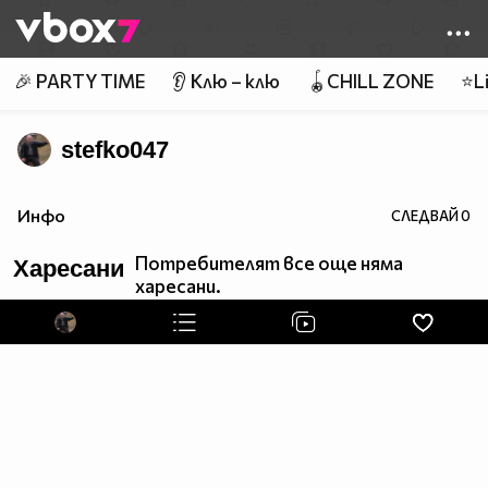
Member of
👾
🎉 PARTY TIME
👂 Клю – клю
🪀CHILL ZONE
⭐Li
stefko047
Инфо
СЛЕДВАЙ
0
Потребителят все още няма
Харесани
харесани.