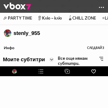
Member of
👾
🎉 PARTY TIME
👂 Клю – клю
🪀CHILL ZONE
⭐Li
stenly_955
Инфо
СЛЕДВАЙ
3
Все още нямам
Моите субтитри
субтитри.