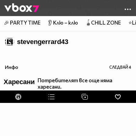
Member of
👾
🎉 PARTY TIME
👂 Клю – клю
🪀CHILL ZONE
⭐Li
stevengerrard43
Инфо
СЛЕДВАЙ
4
Потребителят все още няма
Харесани
харесани.