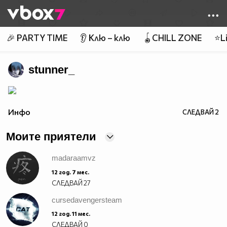
Member of
👾
🎉 PARTY TIME
👂 Клю – клю
🪀CHILL ZONE
⭐Li
stunner_
Инфо
СЛЕДВАЙ
2
Моите приятели
madaraamvz
12 год. 7 мес.
СЛЕДВАЙ
27
cursedavengersteam
12 год. 11 мес.
СЛЕДВАЙ
0