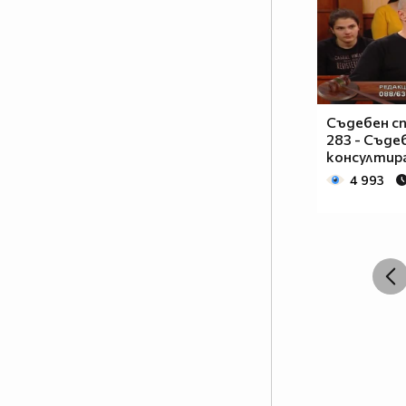
Съдебен сп
283 - Съде
консултира
4 993