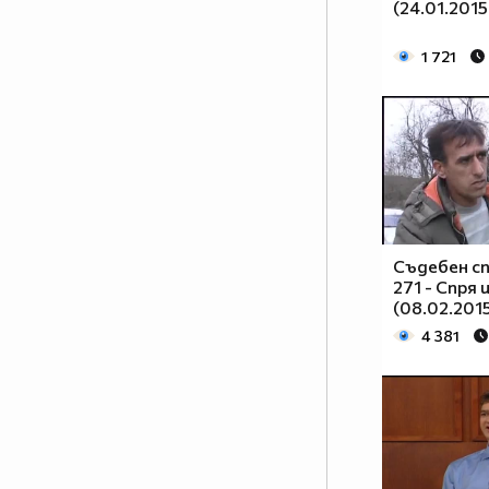
(24.01.2015
1 721
Съдебен сп
271 - Спря
(08.02.201
4 381