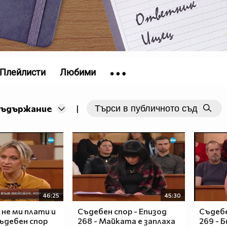
Плейлисти
Любими
съдържание
|
46:25
45:30
не ми плати и
Съдебен спор - Епизод
Съдебе
Съдебен спор
268 - Майката е заплаха
269 - 