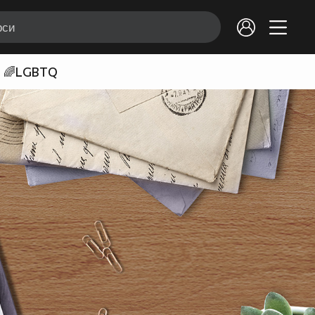
🌈LGBTQ