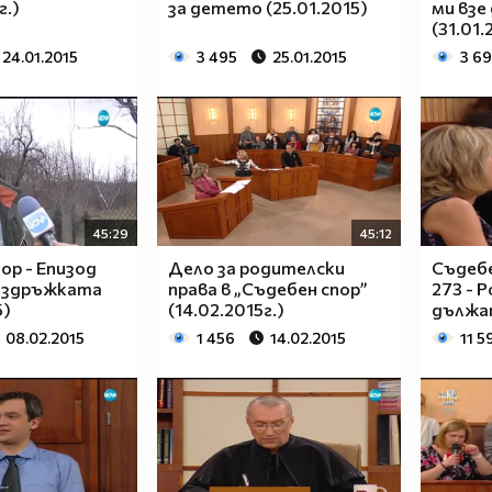
г.)
за детето (25.01.2015)
ми взе
(31.01.
24.01.2015
3 495
25.01.2015
3 69
45:29
45:12
ор - Епизод
Дело за родителски
Съдебе
 издръжката
права в „Съдебен спор”
273 - 
5)
(14.02.2015г.)
дължат
08.02.2015
1 456
14.02.2015
11 5