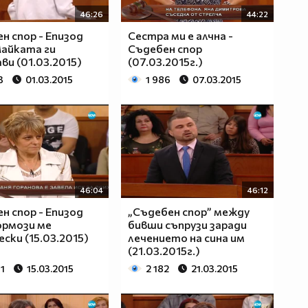
46:26
44:22
н спор - Епизод
Сестра ми е алчна -
Майката ги
Съдебен спор
ви (01.03.2015)
(07.03.2015г.)
3
01.03.2015
1 986
07.03.2015
46:04
46:12
н спор - Епизод
„Съдебен спор” между
Тормози ме
бивши съпрузи заради
ески (15.03.2015)
лечението на сина им
(21.03.2015г.)
1
15.03.2015
2 182
21.03.2015