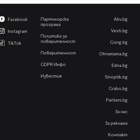
Партньорска
Abv.bg
Facebook
програма
Vesti.bg
Instagram
Политика за
поверителност
Gong.bg
TikTok
Поверителност
Оhnamama.bg
GDPR Инфо
Edna.bg
Известия
Sinoptik.bg
Grabo.bg
Pariteni.bg
За нас
За реклама
Контакт