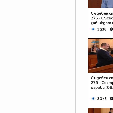
Съдебен сп
275 - Съсе
завиждат (
3 238
Съдебен сп
279 - Сест
ограби (08
3 376