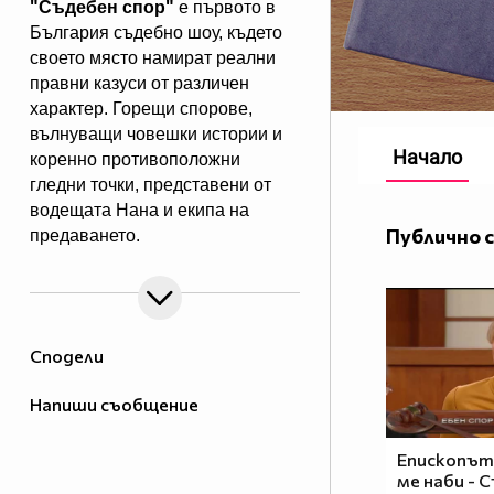
"Съдебен спор"
е първото в
България съдебно шоу, където
своето място намират реални
правни казуси от различен
характер. Горещи спорове,
вълнуващи човешки истории и
Начало
коренно противоположни
гледни точки, представени от
водещата Нана и екипа на
Публично 
предаването.
"Съдебен спор" - събота и
неделя, 11.00 ч., по Нова.
Eпизодите на предаването може
да гледате и в
Сподели
Напиши съобщение
Епископът 
ме наби - 