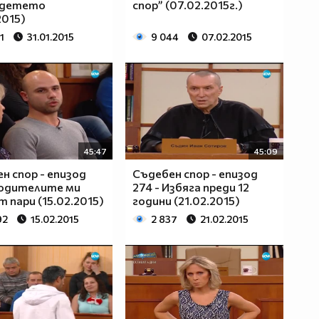
 детето
спор” (07.02.2015г.)
2015)
1
31.01.2015
9 044
07.02.2015
45:47
45:09
н спор - епизод
Съдебен спор - епизод
Родителите ми
274 - Избяга преди 12
 пари (15.02.2015)
години (21.02.2015)
92
15.02.2015
2 837
21.02.2015