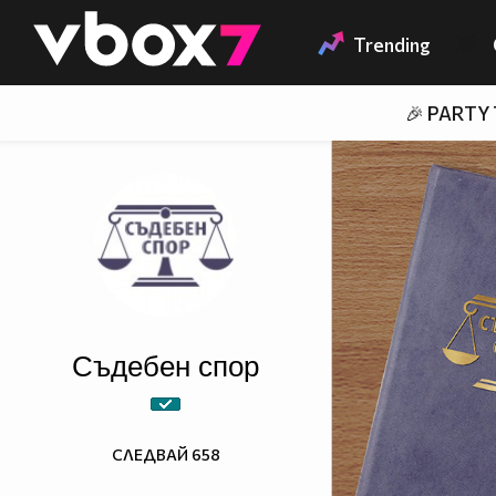
Member of
👾
Trending
🎉 PARTY
Съдебен спор
СЛЕДВАЙ
658