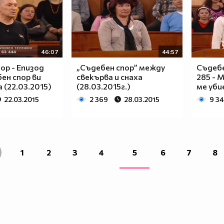
46:07
44:57
ор - Епизод
„Съдебен спор” между
Съдебе
бен спор ви
свекърва и снаха
285 - 
 (22.03.2015)
(28.03.2015г.)
ме уби
22.03.2015
2 369
28.03.2015
9 3
1
2
3
4
5
6
7
8