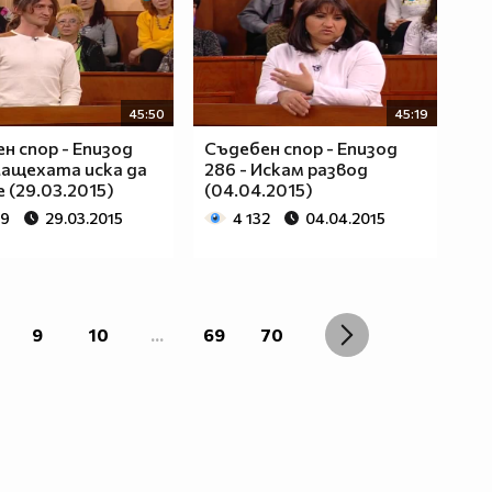
45:50
45:19
н спор - Епизод
Съдебен спор - Епизод
Мащехата иска да
286 - Искам развод
е (29.03.2015)
(04.04.2015)
49
29.03.2015
4 132
04.04.2015
9
10
...
69
70