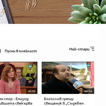
Най-стари
|
Пусни в плейлист
45:55
46:09
н спор - Епизод
Богослов срещу
Бившата свекърва
свещеник в „Съдебен