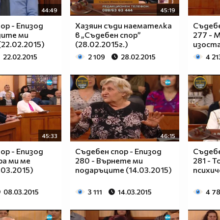
44:49
45:19
ор - Епизод
Хазяин съди наемателка
Съдебе
дите ми
в „Съдебен спор”
277 - 
22.02.2015)
(28.02.2015г.)
изоста
22.02.2015
2 109
28.02.2015
4 21
45:33
46:15
ор - Епизод
Съдебен спор - Епизод
Съдебе
ра ми ме
280 - Върнете ми
281 - 
.03.2015)
подаръците (14.03.2015)
психич
08.03.2015
3 111
14.03.2015
4 78