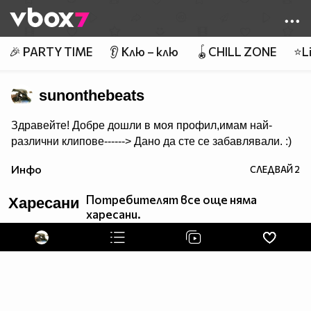
Member of
👾
🎉 PARTY TIME
👂 Клю – клю
🪀CHILL ZONE
⭐Li
sunonthebeats
Здравейте! Добре дошли в моя профил,имам най-
различни клипове------> Дано да сте се забавлявали. :)
Инфо
СЛЕДВАЙ
2
Потребителят все още няма
Харесани
харесани.