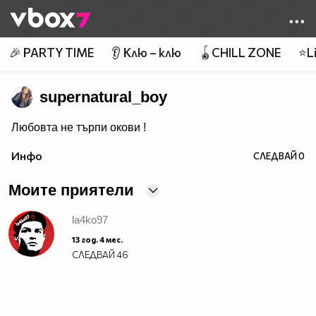
Member of
👾
🎉 PARTY TIME
👂 Клю – клю
🪀CHILL ZONE
⭐Li
supernatural_boy
Любовта не търпи окови !
Инфо
СЛЕДВАЙ
0
Моите приятели
la4ko97
13 год. 4 мес.
СЛЕДВАЙ
46