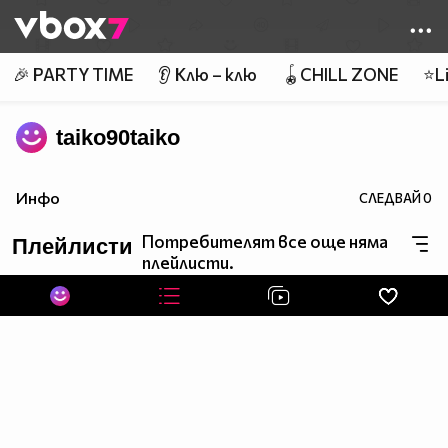
Member of
👾
🎉 PARTY TIME
👂 Клю – клю
🪀CHILL ZONE
⭐Li
taiko90taiko
Инфо
СЛЕДВАЙ
0
Потребителят все още няма
Плейлисти
плейлисти.