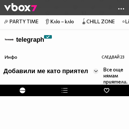
Member of
👾
🎉 PARTY TIME
👂 Клю – клю
🪀CHILL ZONE
⭐Li
telegraph
Инфо
СЛЕДВАЙ
23
Все още
Добавили ме като приятел
нямам
приятели.