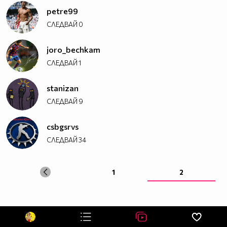
petre99
СЛЕДВАЙ
0
joro_bechkam
СЛЕДВАЙ
1
stanizan
СЛЕДВАЙ
9
csbgsrvs
СЛЕДВАЙ
34
1
2