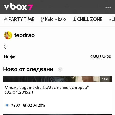
Member of
👾
🎉 PARTY TIME
👂 Клю – клю
🪀CHILL ZONE
⭐Li
teodrao
:)
Инфо
СЛЕДВАЙ
26
Ново от следвани
22:04
Мнима гадателка в „Мистични истории”
(02.04.2015г.)
7 907
02.04.2015