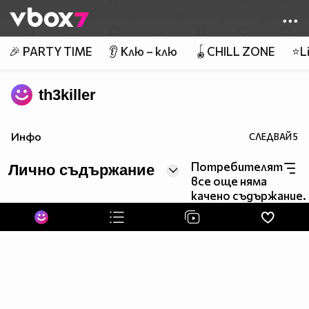
Member of
👾
🎉 PARTY TIME
👂 Клю – клю
🪀CHILL ZONE
⭐Li
th3killer
Инфо
СЛЕДВАЙ
5
Потребителят
Лично съдържание
все още няма
качено съдържание.