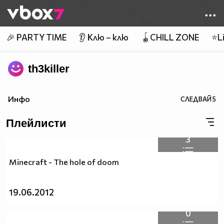
Member of
👾
🎉 PARTY TIME
👂 Клю – клю
🪀CHILL ZONE
⭐Li
th3killer
Инфо
СЛЕДВАЙ
5
Плейлисти
3
Minecraft - The hole of doom
19.06.2012
0