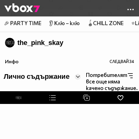
Member of
👾
🎉 PARTY TIME
👂 Клю – клю
🪀CHILL ZONE
⭐Li
the_pink_skay
Инфо
СЛЕДВАЙ
34
Потребителят
Лично съдържание
все още няма
качено съдържание.