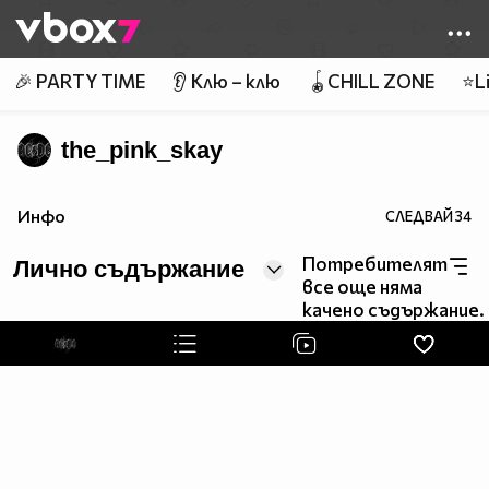
Member of
👾
🎉 PARTY TIME
👂 Клю – клю
🪀CHILL ZONE
⭐Li
the_pink_skay
Инфо
СЛЕДВАЙ
34
Потребителят
Лично съдържание
все още няма
качено съдържание.