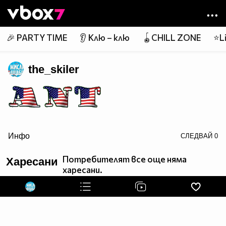
Member of
👾
🎉 PARTY TIME
👂 Клю – клю
🪀CHILL ZONE
⭐Li
the_skiler
Инфо
СЛЕДВАЙ
0
border=0>
Потребителят все още няма
Харесани
харесани.