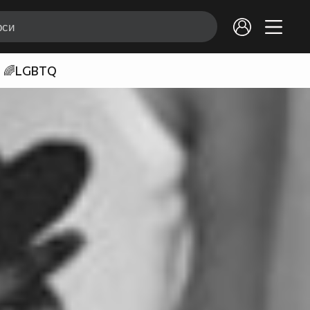
🌈LGBTQ