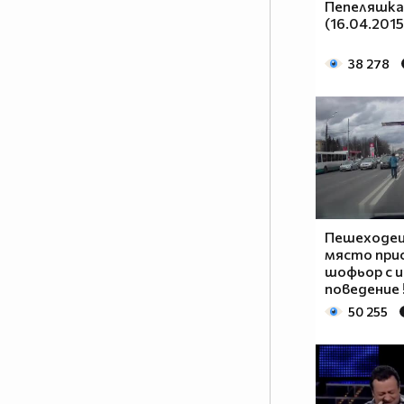
Пепеляшка 
Радостта е малко, с болката съм
(16.04.2015
свикнал,
И щом си тръгна, позволи ми да
38 278
се върна,
До края на света ще ида, за да
те прегърна.
До сърцето близо, всъщност
толкова далече,
От връзки за година, две ми
писна вече
И разбирам те, когато пак за
Пешеходец
мене нямаш време,
място при
Наречи ме крив, затова че искам
шофьор с 
да съм с тебе
поведение 
И кажи ми, откажи ми,
50 255
ненавиждам те,
Стига всичко вътре в тебе да
крещи “Обичам те”
И усмивката ще бъде на лицето