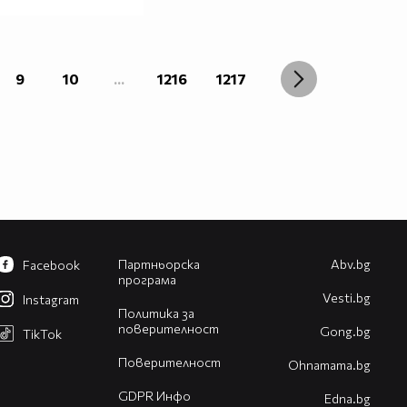
9
10
...
1216
1217
Партньорска
Abv.bg
Facebook
програма
Vesti.bg
Instagram
Политика за
поверителност
Gong.bg
TikTok
Поверителност
Оhnamama.bg
GDPR Инфо
Edna.bg