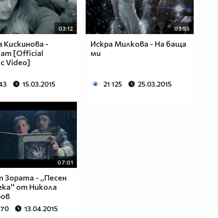
03:12
03:55
 Кискинова -
Искра Милкова - На баща
ат [Official
ми
c Video]
43
15.03.2015
21 125
25.03.2015
07:01
 Зората - ,,Песен
ека'' от Никола
ров
470
13.04.2015