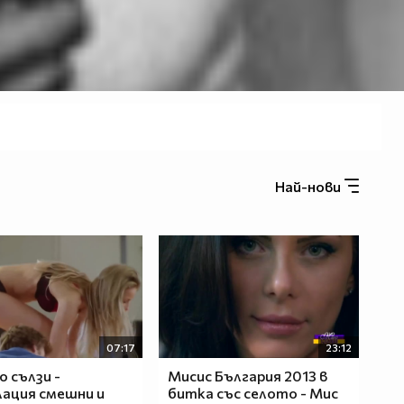
Най-нови
07:17
23:12
о сълзи -
Мисис България 2013 в
ация смешни и
битка със селото - Мис