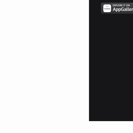
Когато за последно плаках Бог
оцъстваше,
а ти приятелю присистваше.
....
Мога да скоча и знам,че ще си
зад мен,
(и дори в центъра на
драмата,боря се защото зная,че
се борим двамата)
Мога да падна,но знам,че ти си
до мен,
(и в ситуация оптегната,знай
ръката ми за теб е винаги
протегната)
Мога да скоча и знам,че ще си
зад мен,
(и дори в центъра на
драмата,боря се защото зная,че
се борим двамата)