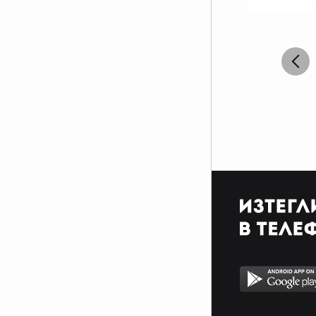
за дето си.
Какво да променя във себе си,
Когато съм това, което кара те
със мене да си.
Ти казваш “Да, бе”, аз казвам
“Не, бе”,
Другите са толкова много,
Защо очите ми са в тебе,
Когато плача, чуват все еднакви
звуци,
Сълзите свити ми са в шепа,
шепите в юмруци.
И как да бъда себе си на сила,
Когато честността е слабост, а
лъжата сила.
Нямам три живота, нямам два,
дори един нямам,
Нямам нищо, дори и нищо да ти
давам.