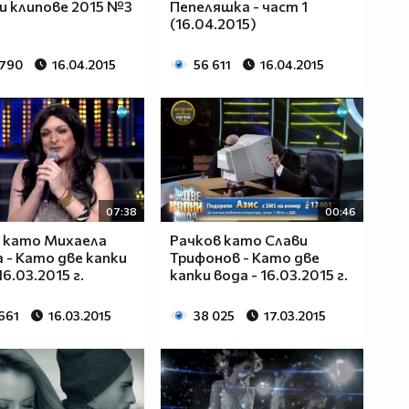
и клипове 2015 №3
Пепеляшка - част 1
(16.04.2015)
 790
16.04.2015
56 611
16.04.2015
07:38
00:46
 като Михаела
Рачков като Слави
 - Като две капки
Трифонов - Като две
16.03.2015 г.
капки вода - 16.03.2015 г.
661
16.03.2015
38 025
17.03.2015