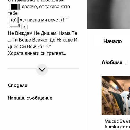
║██║ далече, от такива като
тебе
║(o)║♥♫ писна ми вече ;) ! ``
╚══╝[ ♪ ]
Не Виждам,Hе Дишам..Hяма Tе
... Ти Беше Всичко, До Някъде И
Начало
Днес Си Всичкo ! ^.^
Хората винаги си тръгват...
Идват, когато не ги чакаш и си
Любими
|
отиват, когато имаш най-голяма
нужда от тях!И... ако наистина
цените нещо, не го оставяйте
Сподели
просто да си тръгне, защото в
повече случаи няма да се
Напиши съобщение
върне....
_
_XXXXXXXX________________XXXXXX_
В очите ви ще видя до къде съм
Мисис Бълг
битка със 
стигнал