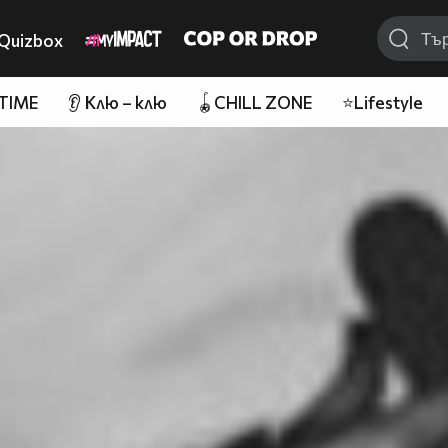
Quizbox
 TIME
👂 Клю – клю
🪀CHILL ZONE
⭐Lifestyle