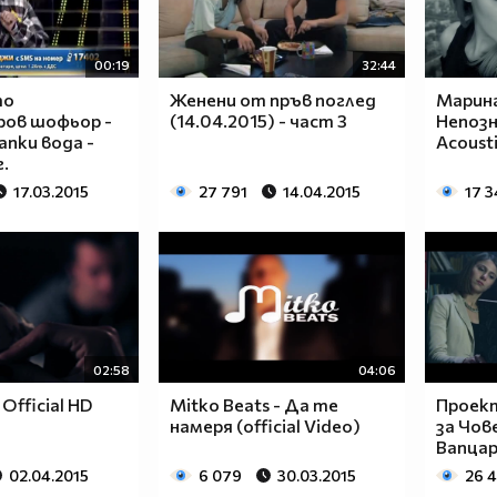
00:19
32:44
то
Женени от пръв поглед
Марина
ов шофьор -
(14.04.2015) - част 3
Непозн
апки вода -
Acousti
г.
17.03.2015
27 791
14.04.2015
17 3
02:58
04:06
[ Official HD
Mitko Beats - Да те
Проект
намеря (official Video)
за Чов
Вапца
02.04.2015
6 079
30.03.2015
26 