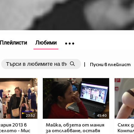
Плейлисти
Любими
|
Пусни в плейлист
23:52
45:40
ария 2013 в
Майка, обзета от мания
Смях д
селото - Мис
за отслабване, оставя
Компил