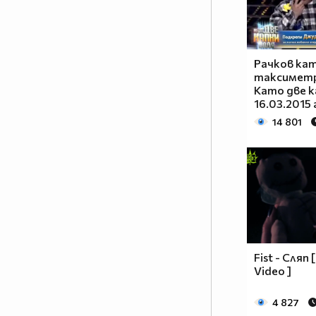
ми,
Когато твоята е там, а ти си във
ръцете ми.
И думите не стигат, за да го
Рачков ка
опиша,
таксиметр
Очите ми не мигат, а сънят ми
Като две к
диша.
16.03.2015 
И ти си там, нежна като рима,
14 801
Живот ми е по-красив, когато
теб те има.Ръцете ми
трепериха, не знам за твоите,
Сърцето вика “Давай”,
Мозъкът му вика “Стой, бе, сега
те няма”
Не плача, смея се,
Въобразявам си щастлив съм,
Fist - Сляп 
Гордея се, мразя те,
Video ]
Не искам да те виждам повече в
живота си.
4 827
Обичам те, каквото си е, яд ме е