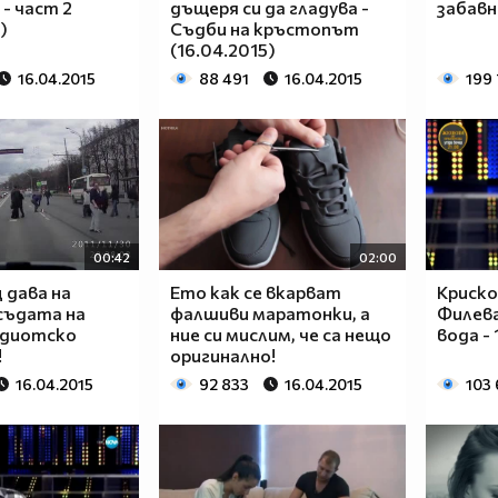
- част 2
дъщеря си да гладува -
забавн
)
Съдби на кръстопът
(16.04.2015)
16.04.2015
88 491
16.04.2015
199
00:42
02:00
 дава на
Ето как се вкарват
Криско
съдата на
фалшиви маратонки, а
Филева
идиотско
ние си мислим, че са нещо
вода - 
!
оригинално!
16.04.2015
92 833
16.04.2015
103 