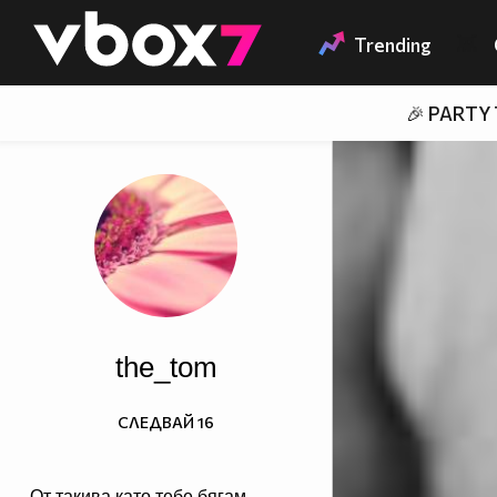
Member of
👾
Trending
🎉 PARTY
the_tom
СЛЕДВАЙ
16
От такива като тебе бягам