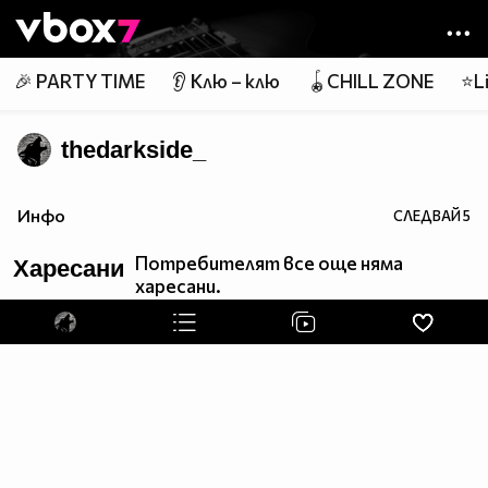
Member of
👾
🎉 PARTY TIME
👂 Клю – клю
🪀CHILL ZONE
⭐Li
thedarkside_
Инфо
СЛЕДВАЙ
5
Потребителят все още няма
Харесани
харесани.