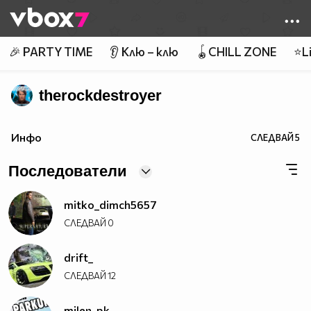
Member of
👾
🎉 PARTY TIME
👂 Клю – клю
🪀CHILL ZONE
⭐Li
therockdestroyer
Инфо
СЛЕДВАЙ
5
Последователи
mitko_dimch5657
СЛЕДВАЙ
0
drift_
СЛЕДВАЙ
12
milen_pk