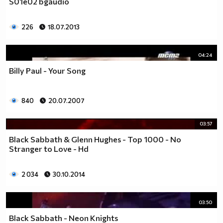
S01e02 bgaudio
226
18.07.2013
04:24
Billy Paul - Your Song
840
20.07.2007
03:57
Black Sabbath & Glenn Hughes - Top 1000 - No
Stranger to Love - Hd
2 034
30.10.2014
03:50
Black Sabbath - Neon Knights