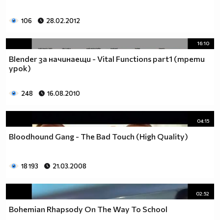
106
28.02.2012
16:10
Blender за начинаещи - Vital Functions part1 (трети
урок)
248
16.08.2010
04:15
Bloodhound Gang - The Bad Touch (High Quality)
18 193
21.03.2008
02:52
Bohemian Rhapsody On The Way To School