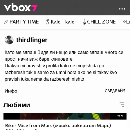
Member of
👾
🎉 PARTY TIME
👂 Клю – клю
🪀CHILL ZONE
⭐Li
thirdfinger
Като ме зяпаш Видя ли нещо или само зяпаш много си
прост начи виж баре клиповете
I kakvo mi pravish v profila kato ne mojesh da go
razberesh tuk e samo za umni hora ako ne si takav kvo
pravish tuka nema da razberesh nishto
Инфо
СЛЕДВАЙ
5
Любими
21:51
Biker Mice from Mars (мишки рокери от Марс)