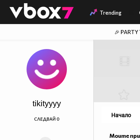
Member of
👾
Trending
🎉 PARTY
tikityyyy
Начало
СЛЕДВАЙ
0
Моите пр