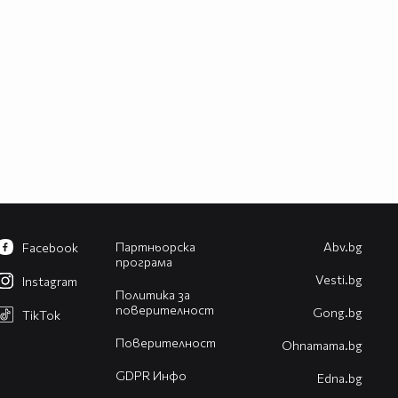
Партньорска
Abv.bg
Facebook
програма
Vesti.bg
Instagram
Политика за
поверителност
Gong.bg
TikTok
Поверителност
Оhnamama.bg
GDPR Инфо
Edna.bg