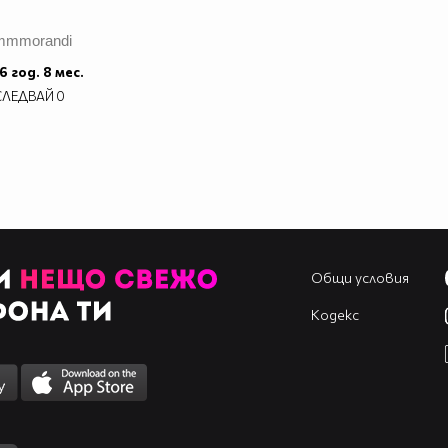
mmmorandi
6 год. 8 мес.
СЛЕДВАЙ
0
Общи условия
Кодекс