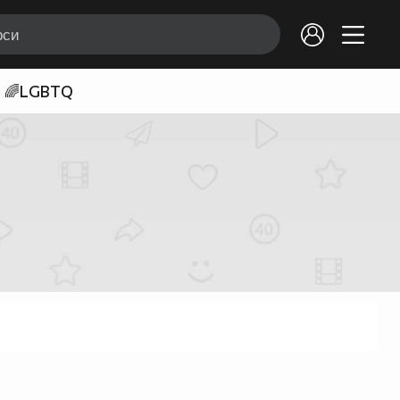
🌈LGBTQ