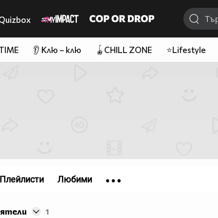
Quizbox
 TIME
👂 Клю – клю
🪀CHILL ZONE
⭐Lifestyle
Плейлисти
Любими
иятели
1