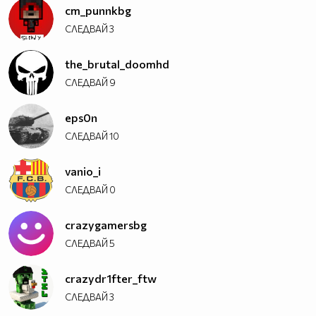
cm_punnkbg
СЛЕДВАЙ
3
the_brutal_doomhd
СЛЕДВАЙ
9
eps0n
СЛЕДВАЙ
10
vanio_i
СЛЕДВАЙ
0
crazygamersbg
СЛЕДВАЙ
5
crazydr1fter_ftw
СЛЕДВАЙ
3