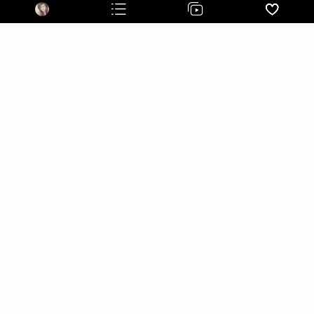
$$????????????????
???????????????
$$?????????????????????????????????
$$???????????????
???????????????
$$?????????????????????????????????
$$???????????????
??????????????$$?
$$?????????????????????????????$$?
$$??????????????
??????????????$$?
$$?????????????????????????????$$?
$$??????????????
??????????????$$?
$$?????????????????????????????$$?
$$??????????????
??????????????$$??
$$???????????????????????????$$??
$$??????????????
??????????????$$??