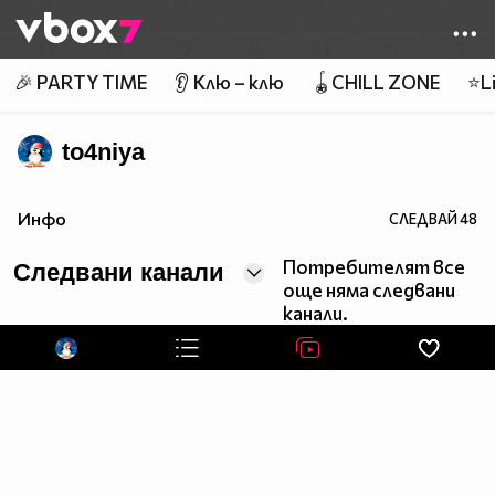
Member of
👾
🎉 PARTY TIME
👂 Клю – клю
🪀CHILL ZONE
⭐Li
to4niya
Инфо
СЛЕДВАЙ
48
Потребителят все
Следвани канали
още няма следвани
канали.