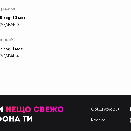
bigbossa
6 год. 10 мес.
СЛЕДВАЙ
0
jimmar92
7 год. 1 мес.
СЛЕДВАЙ
4
Общи условия
Кодекс