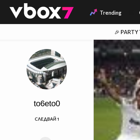
Member of
👾
Trending
🎉 PARTY
to6eto0
СЛЕДВАЙ
1