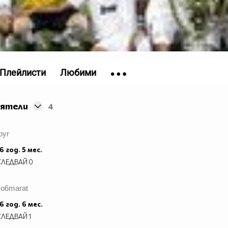
Плейлисти
Любими
иятели
4
oyr
6 год. 5 мес.
СЛЕДВАЙ
0
ko6marat
6 год. 6 мес.
СЛЕДВАЙ
1