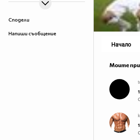
Сподели
Напиши съобщение
Начало
Моите пр
t
1
1