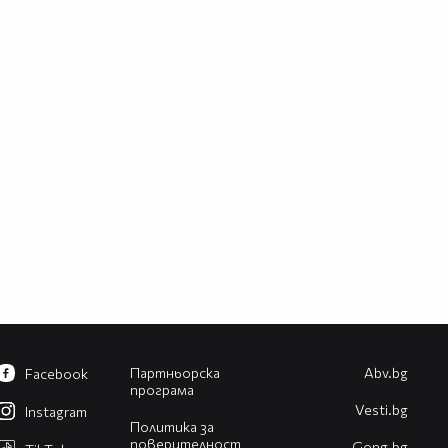
Партньорска
Abv.bg
Facebook
програма
Vesti.bg
Instagram
Политика за
поверителност
Gong.bg