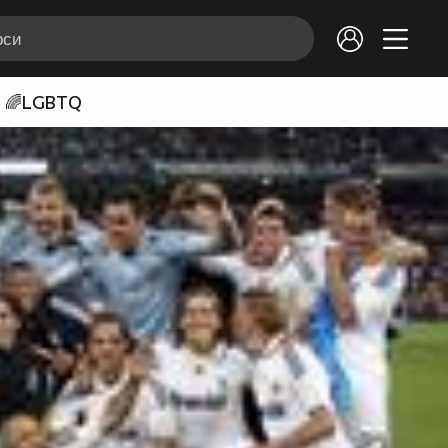
🌈LGBTQ