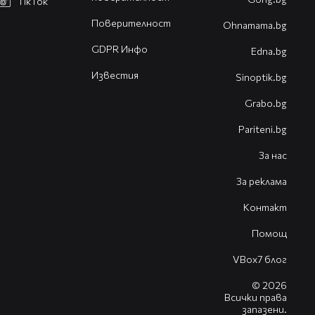
TikTok
Поверителност
Оhnamama.bg
GDPR Инфо
Edna.bg
Известия
Sinoptik.bg
Grabo.bg
Pariteni.bg
За нас
За реклама
Контакт
Помощ
VBox7 блог
© 2026
Всички права
запазени.