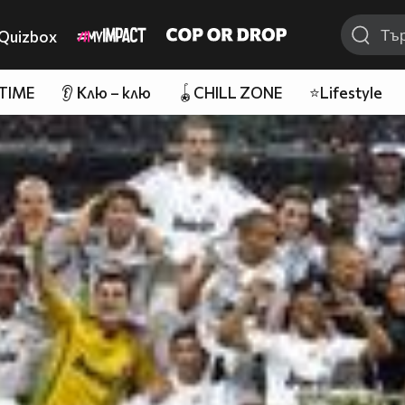
Quizbox
 TIME
👂 Клю – клю
🪀CHILL ZONE
⭐Lifestyle