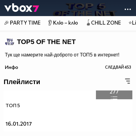
Member of
👾
🎉 PARTY TIME
👂 Клю – клю
🪀CHILL ZONE
⭐Li
TOP5 OF THE NET
Тук ще намерите най-доброто от ТОП5 в интернет!
Инфо
СЛЕДВАЙ
453
Плейлисти
277
ТОП 5
16.01.2017