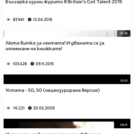
Българка изуми журито в Britain's Got Talent 2015
83 941
12.04.2015
01:38
Люта битка за лентата! И двамата са за
отнемане на книжките!
103 428
09.11.2015
03:15
Устата - 50, 50 (нецензурирана версия)
76 221
30.03.2009
09:51