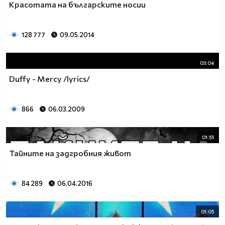
Красотата на българските носии
128 777
09.05.2014
03:04
Duffy - Mercy /lyrics/
866
06.03.2009
01:55
Тайните на задгробния живот
84 289
06.04.2016
01:05