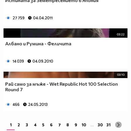
Истината за Земетресението в Япония
27 759
04.04.2011
03:22
Албано и Румина - Феличита
14 039
04.09.2010
03:10
Рай само за мъже - Wet Republic Hot 100 Selection
Round 7
466
24.05.2013
1
2
3
4
5
6
7
8
9
10
...
30
31