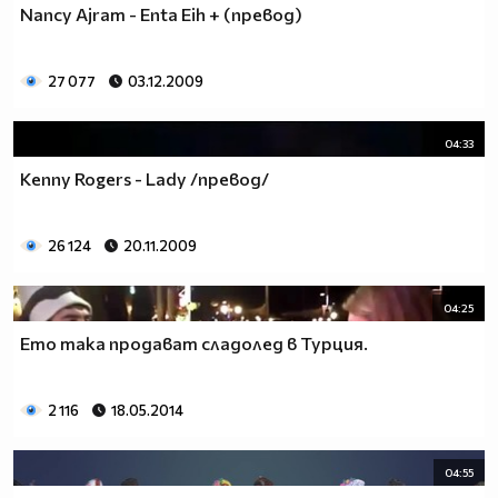
Nancy Ajram - Enta Eih + (превод)
27 077
03.12.2009
04:33
Kenny Rogers - Lady /превод/
26 124
20.11.2009
04:25
Ето така продават сладолед в Турция.
2 116
18.05.2014
04:55