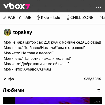
Member of
👾
🎉 PARTY TIME
👂 Клю – клю
🪀CHILL ZONE
⭐Li
topskay
Mомче кара мотор със 210 км/ч с момиче седящо отзад!
Момичето:"По-бавно!Намали!Това е страшно!"
Момчето:"Не,това е весело!"
Момичето:"Напротив,намали,моля те!"
Момчето:"Добре,кажи че ме обичаш!"
Момичето:"Хубаво!Обичам
те!Сега намали!"
Инфо
СЛЕДВАЙ
0
Момчето:"Сега ме прегърни силно!"
*Момичето прегръща момчето*
Любими
Момчето:"Сега може да вземеш шлема от главата ми и
да си го сложиш на себе си!"
*Момичето взе шлема...*
03:39