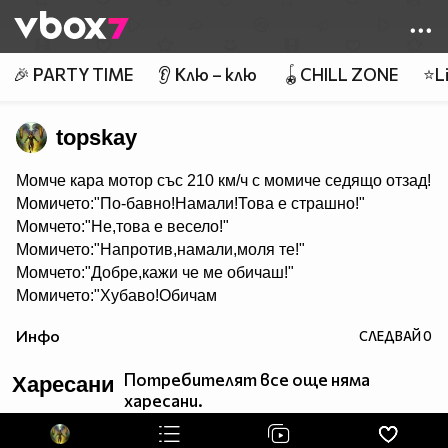
Member of
👾
🎉 PARTY TIME
👂 Клю – клю
🪀CHILL ZONE
⭐Li
topskay
Mомче кара мотор със 210 км/ч с момиче седящо отзад!
Момичето:"По-бавно!Намали!Това е страшно!"
Момчето:"Не,това е весело!"
Момичето:"Напротив,намали,моля те!"
Момчето:"Добре,кажи че ме обичаш!"
Момичето:"Хубаво!Обичам
те!Сега намали!"
Инфо
СЛЕДВАЙ
0
Момчето:"Сега ме прегърни силно!"
*Момичето прегръща момчето*
Потребителят все още няма
Харесани
Момчето:"Сега може да вземеш шлема от главата ми и
харесани.
да си го сложиш на себе си!"
*Момичето взе шлема...*