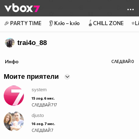
Member of
👾
🎉 PARTY TIME
👂 Клю – клю
🪀CHILL ZONE
⭐Li
trai4o_88
mnogo sam gotin
Инфо
СЛЕДВАЙ
0
''''''''''''''''''''''''''''''''''''''''''''''''''''''''''''''''''''''''''''''''''''''''''''''''''''''''''''''''''''''''''''''''''''''''''''''''
Моите приятели
system
15 год. 6 мес.
СЛЕДВАЙ
717
djusto
16 год. 7 мес.
СЛЕДВАЙ
7