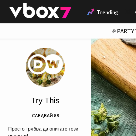
Member of
👾
Trending
🎉 PARTY
Try This
СЛЕДВАЙ
68
Просто трябва да опитате тези
рецепти!