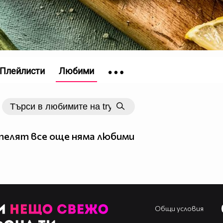
Плейлисти
Любими
елят все още няма любими
Общи условия