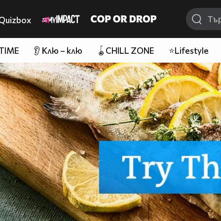
Quizbox
 TIME
👂 Клю – клю
🪀CHILL ZONE
⭐Lifestyle