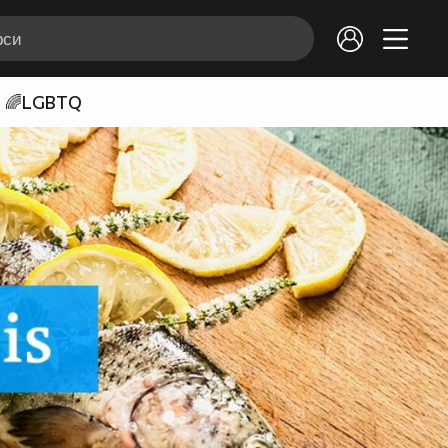
🌈LGBTQ