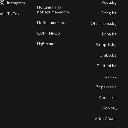
Vesti.bg
Instagram
Политика за
поверителност
Gong.bg
TikTok
Поверителност
Оhnamama.bg
GDPR Инфо
Edna.bg
Известия
Sinoptik.bg
Grabo.bg
Pariteni.bg
За нас
За реклама
Контакт
Помощ
VBox7 блог