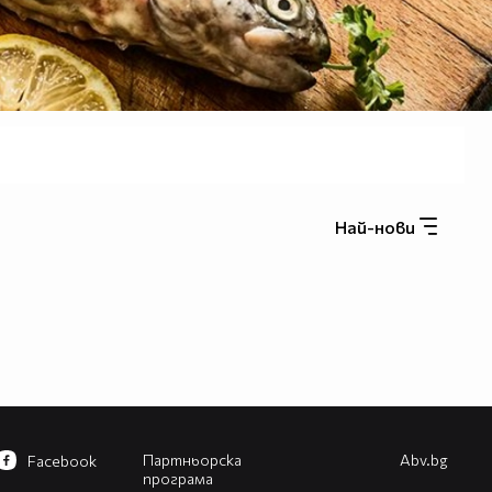
Най-нови
Партньорска
Abv.bg
Facebook
програма